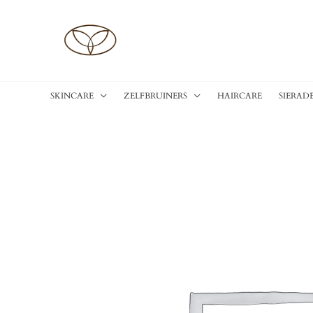
Ga
naar
de
inhoud
SKINCARE
ZELFBRUINERS
HAIRCARE
SIERAD