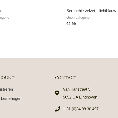
k
Scrunchie velvet – lichtblauw
egorie
Geen categorie
€
2,99
COUNT
CONTACT
istreren
Van Kanstraat 9,
5652 GA Eindhoven
 bestellingen
+ 31 (0)84 88 30 497