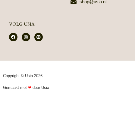
shop@usia.nl
VOLG USIA
F
I
P
a
n
i
c
s
n
e
t
t
b
a
e
o
g
r
o
r
e
k
a
s
m
t
Copyright © Usia 2026
Gemaakt met
❤
door Usia​​