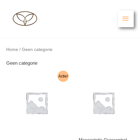
Ga
HO
naar
de
inhoud
Home
/ Geen categorie
Geen categorie
Actie!
Mesoestetic Grascontrol