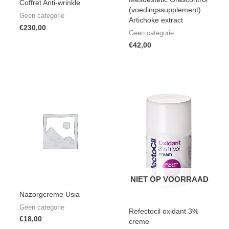
Coffret Anti-wrinkle
(voedingssupplement)
Geen categorie
Artichoke extract
€
230,00
Geen categorie
€
42,00
NIET OP VOORRAAD
Nazorgcreme Usia
Geen categorie
Refectocil oxidant 3%
€
18,00
creme