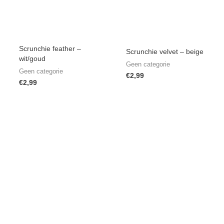
Scrunchie feather –
Scrunchie velvet – beige
wit/goud
Geen categorie
Geen categorie
€
2,99
€
2,99