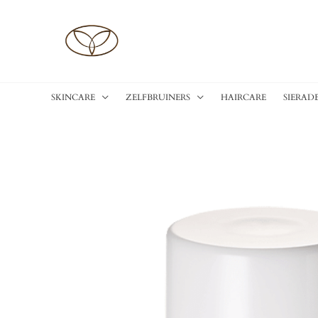
Ga
naar
de
inhoud
SKINCARE
ZELFBRUINERS
HAIRCARE
SIERAD