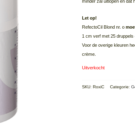
minder zal uitlopen en dat
Let op!
RefectoCil Blond nr. o
moe
1 cm verf met 25 druppels
Voor de overige kleuren he
crème.
Uitverkocht
SKU:
RoxiC
Categorie:
G