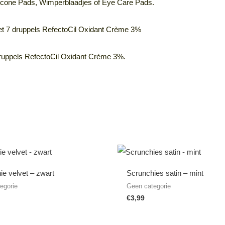
licone Pads, Wimperblaadjes of Eye Care Pads.
met 7 druppels RefectoCil Oxidant Crème 3%
ruppels RefectoCil Oxidant Crème 3%.
ie velvet – zwart
Scrunchies satin – mint
egorie
Geen categorie
€
3,99