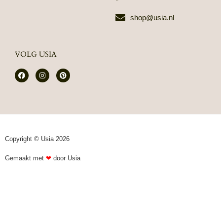
shop@usia.nl
VOLG USIA
F
I
P
a
n
i
c
s
n
e
t
t
b
a
e
o
g
r
o
r
e
k
a
s
m
t
Copyright © Usia 2026
Gemaakt met
❤
door Usia​​