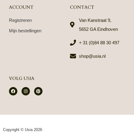
ACCOUNT
CONTACT
Registreren
Van Kanstraat 9,
5652 GA Eindhoven
Mijn bestellingen
+ 31 (0)84 88 30 497
shop@usia.nl
VOLG USIA
F
I
P
a
n
i
c
s
n
e
t
t
b
a
e
o
g
r
o
r
e
k
a
s
m
t
Copyright © Usia 2026