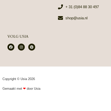
+ 31 (0)84 88 30 497
shop@usia.nl
VOLG USIA
F
I
P
a
n
i
c
s
n
e
t
t
b
a
e
o
g
r
o
r
e
k
a
s
m
t
Copyright © Usia 2026
Gemaakt met
❤
door Usia​​