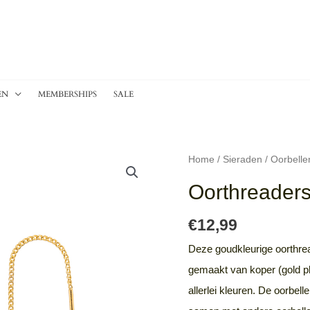
EN
MEMBERSHIPS
SALE
Oorthreaders
Home
/
Sieraden
/
Oorbelle
heart
Oorthreaders
-
goud/multicolor
€
12,99
aantal
Deze goudkleurige oorthrea
gemaakt van koper (gold pl
allerlei kleuren. De oorbe