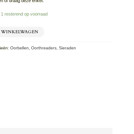
n of draag deze enkel.
 1 resterend op voorraad
 WINKELWAGEN
ieën:
Oorbellen
,
Oorthreaders
,
Sieraden