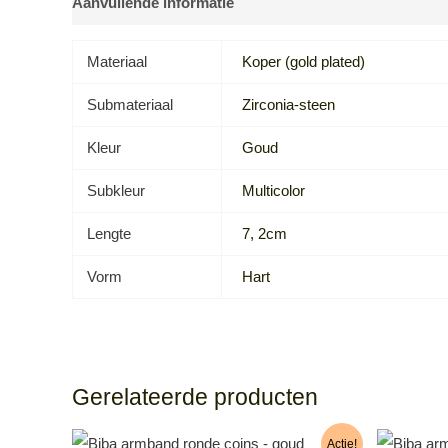
Aanvullende informatie
Beoordelingen (0)
Materiaal
Koper (gold plated)
Submateriaal
Zirconia-steen
Kleur
Goud
Subkleur
Multicolor
Lengte
7, 2cm
Vorm
Hart
Gerelateerde producten
Actie!