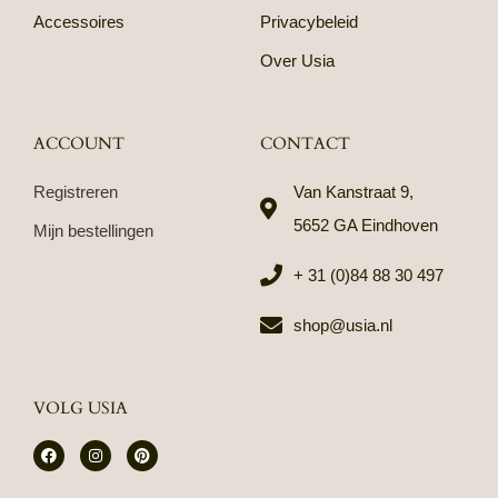
Accessoires
Privacybeleid
Over Usia
ACCOUNT
CONTACT
Registreren
Van Kanstraat 9,
5652 GA Eindhoven
Mijn bestellingen
+ 31 (0)84 88 30 497
shop@usia.nl
VOLG USIA
F
I
P
a
n
i
c
s
n
e
t
t