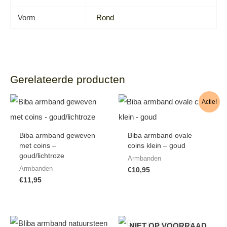
Vorm
Rond
Gerelateerde producten
Actie!
Biba armband geweven
Biba armband ovale
met coins –
coins klein – goud
goud/lichtroze
Armbanden
Armbanden
€
10,95
€
11,95
NIET OP VOORRAAD