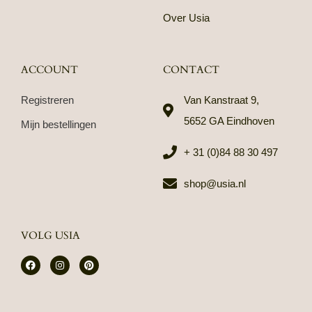
Over Usia
ACCOUNT
CONTACT
Registreren
Van Kanstraat 9,
5652 GA Eindhoven
Mijn bestellingen
+ 31 (0)84 88 30 497
shop@usia.nl
VOLG USIA
F
I
P
a
n
i
c
s
n
e
t
t
b
a
e
o
g
r