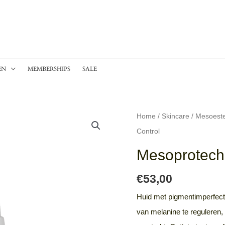
EN
MEMBERSHIPS
SALE
Mesoprotech
Home
/
Skincare
/
Mesoeste
Melan
Control
130
Mesoprotech
Pigment
Control
€
53,00
aantal
Huid met pigmentimperfect
van melanine te reguleren,