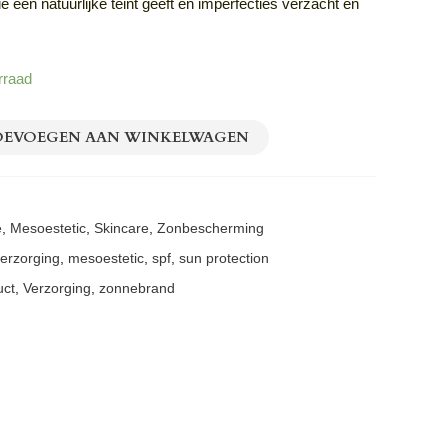
ie een natuurlijke teint geeft en imperfecties verzacht en
rraad
OEVOEGEN AAN WINKELWAGEN
e
,
Mesoestetic
,
Skincare
,
Zonbescherming
erzorging
,
mesoestetic
,
spf
,
sun protection
uct
,
Verzorging
,
zonnebrand