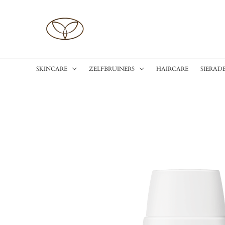
Ga
naar
de
inhoud
SKINCARE
ZELFBRUINERS
HAIRCARE
SIERAD