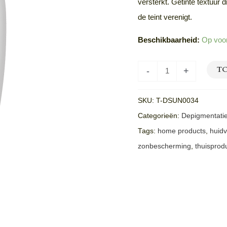
versterkt. Getinte textuur d
de teint verenigt.
Beschikbaarheid:
Op voo
T
-
+
SKU:
T-DSUN0034
Categorieën:
Depigmentati
Tags:
home products
,
huidv
zonbescherming
,
thuisprod