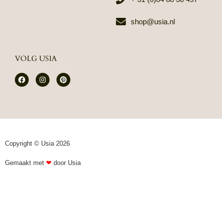
shop@usia.nl
VOLG USIA
F
I
P
a
n
i
c
s
n
e
t
t
b
a
e
o
g
r
o
r
e
k
a
s
m
t
Copyright © Usia 2026
Gemaakt met
❤
door Usia​​