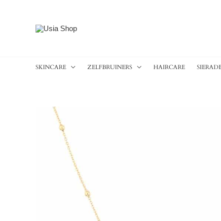
Ga
naar
de
inhoud
SKINCARE
ZELFBRUINERS
HAIRCARE
SIERAD