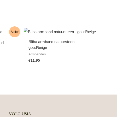
Actie!
BIiba armband natuursteen –
oud
goud/beige
Armbanden
€
11,95
VOLG USIA