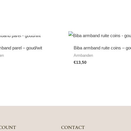
NIET OP VOORRAAD
mband parel – goud/wit
Biba armband ruite coins – g
en
Armbanden
€
13,50
COUNT
CONTACT