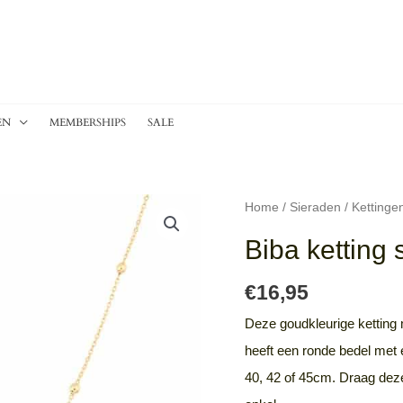
EN
MEMBERSHIPS
SALE
Biba
Home
/
Sieraden
/
Kettinge
ketting
Biba ketting
stone
-
€
16,95
goud/roze
Deze goudkleurige ketting m
aantal
heeft een ronde bedel met 
40, 42 of 45cm. Draag dez