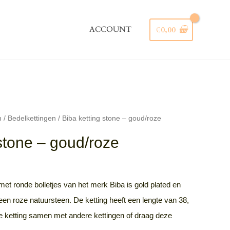
ACCOUNT
€
0,00
Zoeken
n
/
Bedelkettingen
/ Biba ketting stone – goud/roze
 stone – goud/roze
et ronde bolletjes van het merk Biba is gold plated en
een roze natuursteen. De ketting heeft een lengte van 38,
e ketting samen met andere kettingen of draag deze