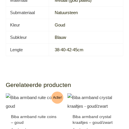
Materiaal
Metaal (gold plated)
Submateriaal
Natuursteen
Kleur
Goud
Subkleur
Blauw
Lengte
38-40-42-45cm
Gerelateerde producten
Actie!
Biba armband ruite coins
Biba armband crystal
– goud
kraaltjes – goud/zwart