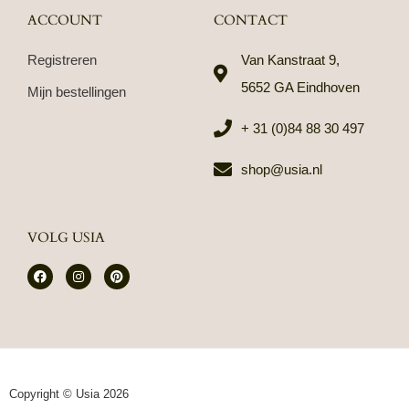
ACCOUNT
CONTACT
Registreren
Van Kanstraat 9,
5652 GA Eindhoven
Mijn bestellingen
+ 31 (0)84 88 30 497
shop@usia.nl
VOLG USIA
F
I
P
a
n
i
c
s
n
e
t
t
b
a
e
o
g
r
o
r
e
k
a
s
m
t
Copyright © Usia 2026