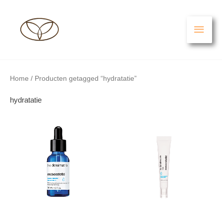
Ga
HO
naar
de
inhoud
Home
/ Producten getagged “hydratatie”
hydratatie