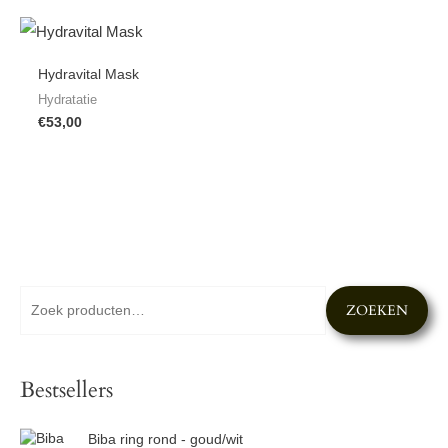
Hydravital Mask
Hydratatie
€
53,00
Z
M
M
ZOEKEN
o
i
a
e
n
x
k
Bestsellers
.
.
e
p
p
n
r
r
Biba ring rond - goud/wit