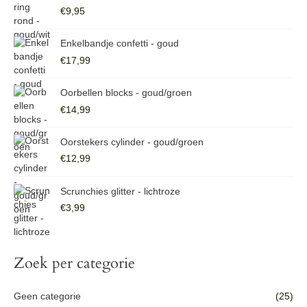
n
€
9,95
i
i
a
j
j
Enkelbandje confetti - goud
a
s
s
€
17,99
r
:
Oorbellen blocks - goud/groen
€
14,99
Oorstekers cylinder - goud/groen
€
12,99
Scrunchies glitter - lichtroze
€
3,99
Zoek per categorie
Geen categorie
(25)