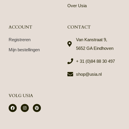
Over Usia
ACCOUNT
CONTACT
Registreren
Van Kanstraat 9,
5652 GA Eindhoven
Mijn bestellingen
+ 31 (0)84 88 30 497
shop@usia.nl
VOLG USIA
F
I
P
a
n
i
c
s
n
e
t
t
b
a
e
o
g
r