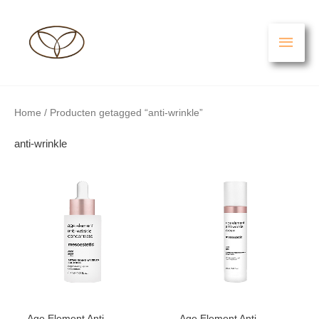
Ga
HO
naar
de
inhoud
Home
/ Producten getagged “anti-wrinkle”
anti-wrinkle
Age Element Anti-
Age Element Anti-