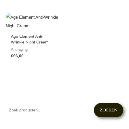
Age Element Anti-
Wrinkle Night Cream
Anti-aging
€
96,00
Z
M
M
ZOEKEN
o
i
a
e
n
x