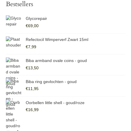
k
Bestsellers
.
.
e
p
p
n
r
r
Glycorepair
n
€
69,00
i
i
a
j
j
Refectocil Wimperverf Zwart 15ml
a
s
s
€
7,99
r
:
Biba armband ovale coins - goud
€
13,50
Biba ring gevlochten - goud
€
11,95
Oorbellen little shell - goud/roze
€
16,99